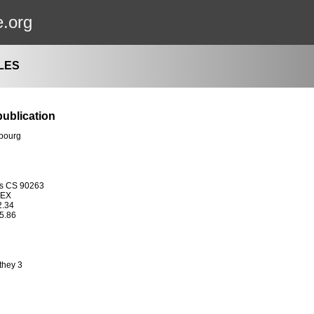
e.org
LES
publication
ubourg
os CS 90263
DEX
2.34
95.86
they 3