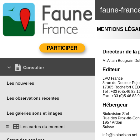
faune-franc
MENTIONS LÉGA
Directeur de la 
M. Allain Bougrain D
Consulter
Editeur
LPO France
Les nouvelles
8 rue du Docteur Puj
17305 Rochefort CE
Tél : +33 (0)5.46.82.1
Fax : +33 (0)5.46.83.
Les observations récentes
Hébergeur
Les galeries sons et images
Biolovision Sàrl
Rue des Proz-de-Con
1957 Ardon
Les cartes du moment
Suisse
info@biolovision.net
Statut des espèces