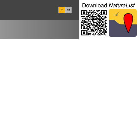
fr
en