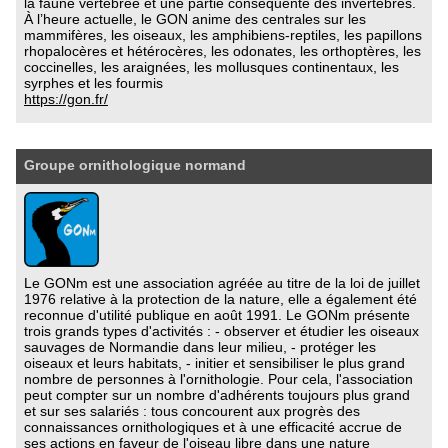
la faune vertébrée et une partie conséquente des invertébrés.
À l’heure actuelle, le GON anime des centrales sur les
mammifères, les oiseaux, les amphibiens-reptiles, les papillons
rhopalocères et hétérocères, les odonates, les orthoptères, les
coccinelles, les araignées, les mollusques continentaux, les
syrphes et les fourmis
https://gon.fr/
Groupe ornithologique normand
Le GONm est une association agréée au titre de la loi de juillet
1976 relative à la protection de la nature, elle a également été
reconnue d'utilité publique en août 1991. Le GONm présente
trois grands types d'activités : - observer et étudier les oiseaux
sauvages de Normandie dans leur milieu, - protéger les
oiseaux et leurs habitats, - initier et sensibiliser le plus grand
nombre de personnes à l'ornithologie. Pour cela, l'association
peut compter sur un nombre d'adhérents toujours plus grand
et sur ses salariés : tous concourent aux progrès des
connaissances ornithologiques et à une efficacité accrue de
ses actions en faveur de l'oiseau libre dans une nature