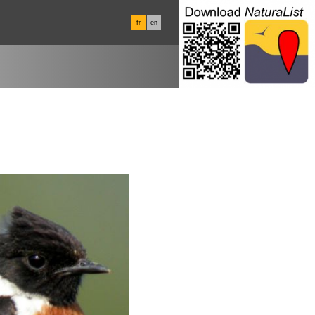
fr
en