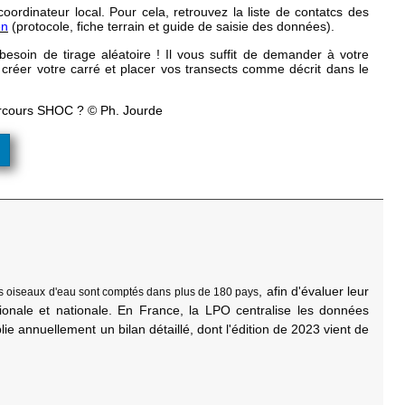
coordinateur local. Pour cela, retrouvez la liste de contatcs des
en
(protocole, fiche terrain et guide de saisie des données).
oin de tirage aléatoire ! Il vous suffit de demander à votre
réer votre carré et placer vos transects comme décrit dans le
parcours SHOC ? © Ph. Jourde
,
afin d'évaluer leur
es oiseaux d'eau sont comptés dans plus de 180 pays
ationale et nationale. En France, la LPO centralise les données
ie annuellement un bilan détaillé, dont l'édition de 2023 vient de