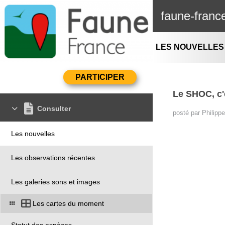
faune-franc
LES NOUVELLES
Le SHOC, c'e
Consulter
posté par Philipp
Les nouvelles
Les observations récentes
Les galeries sons et images
Les cartes du moment
Statut des espèces