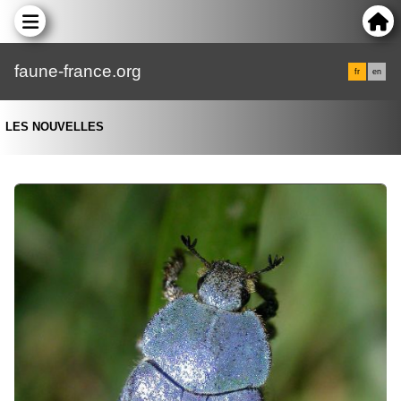
faune-france.org
fr
en
LES NOUVELLES