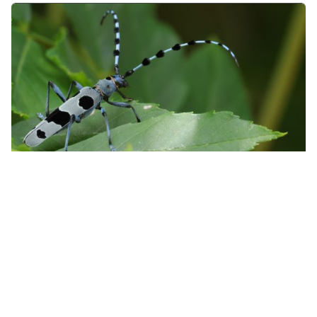
Tour de France du vivant : les cartes du
moment
posté par Heike Dumjahn
samedi, 4. juillet 2026, 07:00
Oiseaux, reptiles, amphibiens, papillons ou libellules : les cartes
du moment de Faune-France mettent en lumière plusieurs
espèces remarquables observées à travers le pays. Découvrez