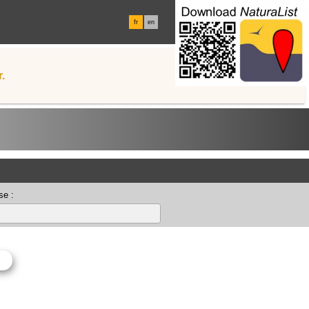
fr
en
.
se :