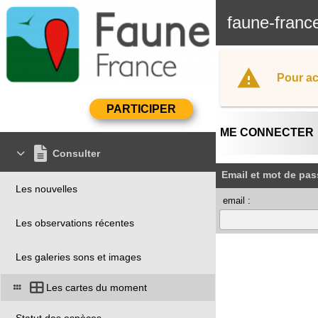
faune-franc
Pour ac
ME CONNECTER
Consulter
Email et mot de pas
Les nouvelles
email :
Les observations récentes
Les galeries sons et images
Les cartes du moment
Statut des espèces