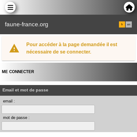
faune-france.org
fr
en
Pour accéder à la page demandée il est
nécessaire de se connecter.
ME CONNECTER
Email et mot de passe
email :
mot de passe :