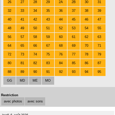
26
27
28
29
2A
2B
30
31
32
33
34
35
36
37
38
39
40
41
42
43
44
45
46
47
48
49
50
51
52
53
54
55
56
57
58
59
60
61
62
63
64
65
66
67
68
69
70
71
72
73
74
75
76
77
78
79
80
81
82
83
84
85
86
87
88
89
90
91
92
93
94
95
GG
MD
ME
MO
Restriction
avec photos
avec sons
jeudi, 6. août 2026