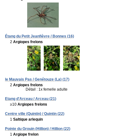
Étang du Petit Jeanfièvre / Bonnes (16)
2
Argiopes frelons
le Mauvais Pas / Genétouze (La) (17)
2
Argiopes frelons
Détail : 1x femelle adulte
Etang d'Arceau / Arceau (21)
≥10
Argiopes frelons
Centre ville (Quintin) / Quintin (22)
1
Saltique arlequin
Pointe du Grouin (Hillion) / Hillion (22)
1
Argiope frelon