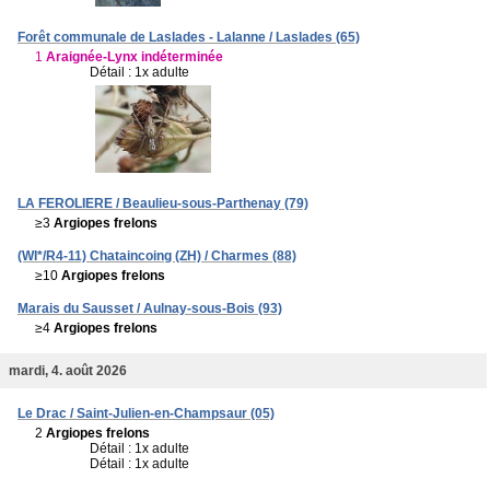
Forêt communale de Laslades - Lalanne / Laslades (65)
1
Araignée-Lynx indéterminée
Détail : 1x adulte
LA FEROLIERE / Beaulieu-sous-Parthenay (79)
≥3
Argiopes frelons
(WI*/R4-11) Chataincoing (ZH) / Charmes (88)
≥10
Argiopes frelons
Marais du Sausset / Aulnay-sous-Bois (93)
≥4
Argiopes frelons
mardi, 4. août 2026
Le Drac / Saint-Julien-en-Champsaur (05)
2
Argiopes frelons
Détail : 1x adulte
Détail : 1x adulte