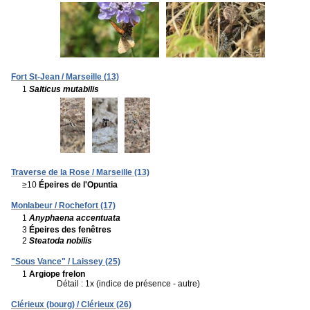
Fort St-Jean / Marseille (13)
1
Salticus mutabilis
Traverse de la Rose / Marseille (13)
≥10
Épeires de l'Opuntia
Monlabeur / Rochefort (17)
1
Anyphaena accentuata
3
Épeires des fenêtres
2
Steatoda nobilis
"Sous Vance" / Laissey (25)
1
Argiope frelon
Détail : 1x (indice de présence - autre)
Clérieux (bourg) / Clérieux (26)