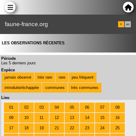
faune-france.org
fr
en
LES OBSERVATIONS RÉCENTES
Période
Les 5 derniers jours
Espèce
jamais observé
très rare
rare
peu fréquent
introduite/échappée
communes
très communes
Lieu
01
02
03
04
05
06
07
08
09
10
11
12
13
14
15
16
17
18
19
21
22
23
24
25