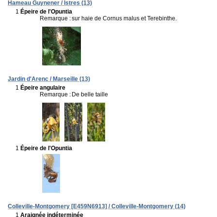
Hameau Guynener / Istres (13)
1
Épeire de l'Opuntia
Remarque :
sur haie de Cornus malus et Terebinthe.
Jardin d'Arenc / Marseille (13)
1
Épeire angulaire
Remarque :
De belle taille
1
Épeire de l'Opuntia
Colleville-Montgomery [E459N6913] / Colleville-Montgomery (14)
1
Araignée indéterminée