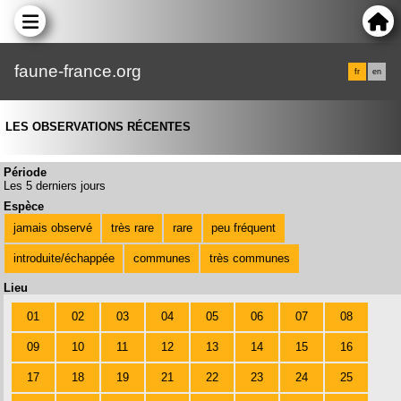
faune-france.org
fr
en
LES OBSERVATIONS RÉCENTES
Période
Les 5 derniers jours
Espèce
jamais observé
très rare
rare
peu fréquent
introduite/échappée
communes
très communes
Lieu
01
02
03
04
05
06
07
08
09
10
11
12
13
14
15
16
17
18
19
21
22
23
24
25