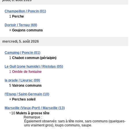
Champeillon / Poncin (01)
1
Perche
Dortoir / Ternay (69)
×
Goujons communs
mercredi, 5. août 2026
Camping / Poncin (01)
1
Chabot commun (périalpin)
Le Guil (zone humide) / Ristolas (05)
1
Omble de fontaine
la prade / Lieurac (09)
5
Vairons communs
l'Etang / Saint-Germain (10)
×
Perches soleil
Marseille (Vieux-Port) / Marseille (13)
~10
Mulets à grosse tête
Remarque :
Également observés: sars à tête noire, sars communs (quelques-
uns vraiment gros), loups communs, saupe.