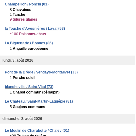
Champeillon / Poncin (01)
8
Chevaines
1
Tanche
9
Silures glanes
la Touche d'Avesnières / Laval (53)
~100
Poissons-chats
La Biguetterie / Bonnes (86)
1
Anguille européenne
lundi, 3. août 2026
Pont de la Brède / Vendays-Montalivet (33)
1
Perche soleil
blancheville / Saint-Vital (73)
1
Chabot commun (périalpin)
Le Chateau / Saint-Martin-Laguépie (81)
5
Goujons communs
dimanche, 2. août 2026
Le Moulin de Charabotte / Chaley (01)