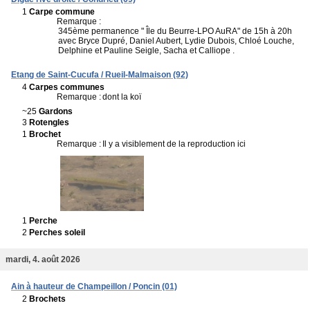
1
Carpe commune
Remarque :
345ème permanence " Île du Beurre-LPO AuRA" de 15h à 20h
avec Bryce Dupré, Daniel Aubert, Lydie Dubois, Chloé Louche,
Delphine et Pauline Seigle, Sacha et Calliope .
Etang de Saint-Cucufa / Rueil-Malmaison (92)
4
Carpes communes
Remarque :
dont la koï
~25
Gardons
3
Rotengles
1
Brochet
Remarque :
Il y a visiblement de la reproduction ici
1
Perche
2
Perches soleil
mardi, 4. août 2026
Ain à hauteur de Champeillon / Poncin (01)
2
Brochets