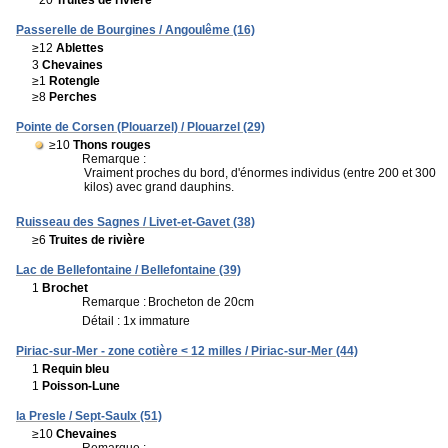
~20
Truites de rivière
Passerelle de Bourgines / Angoulême (16)
≥12
Ablettes
3
Chevaines
≥1
Rotengle
≥8
Perches
Pointe de Corsen (Plouarzel) / Plouarzel (29)
≥10
Thons rouges
Remarque :
Vraiment proches du bord, d'énormes individus (entre 200 et 300
kilos) avec grand dauphins.
Ruisseau des Sagnes / Livet-et-Gavet (38)
≥6
Truites de rivière
Lac de Bellefontaine / Bellefontaine (39)
1
Brochet
Remarque :
Brocheton de 20cm
Détail : 1x immature
Piriac-sur-Mer - zone cotière < 12 milles / Piriac-sur-Mer (44)
1
Requin bleu
1
Poisson-Lune
la Presle / Sept-Saulx (51)
≥10
Chevaines
Remarque :