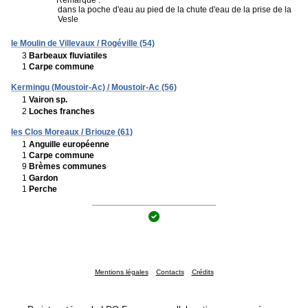
dans la poche d'eau au pied de la chute d'eau de la prise de la
Vesle
le Moulin de Villevaux / Rogéville (54)
3
Barbeaux fluviatiles
1
Carpe commune
Kermingu (Moustoir-Ac) / Moustoir-Ac (56)
1
Vairon sp.
2
Loches franches
les Clos Moreaux / Briouze (61)
1
Anguille européenne
1
Carpe commune
9
Brèmes communes
1
Gardon
1
Perche
Mentions légales
Contacts
Crédits