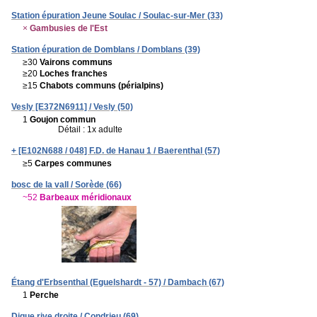
Station épuration Jeune Soulac / Soulac-sur-Mer (33)
×
Gambusies de l'Est
Station épuration de Domblans / Domblans (39)
≥30
Vairons communs
≥20
Loches franches
≥15
Chabots communs (périalpins)
Vesly [E372N6911] / Vesly (50)
1
Goujon commun
Détail : 1x adulte
+ [E102N688 / 048] F.D. de Hanau 1 / Baerenthal (57)
≥5
Carpes communes
bosc de la vall / Sorède (66)
~52
Barbeaux méridionaux
Étang d'Erbsenthal (Eguelshardt - 57) / Dambach (67)
1
Perche
Digue rive droite / Condrieu (69)