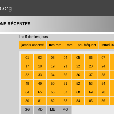
e.org
ONS RÉCENTES
Les 5 derniers jours
jamais observé
très rare
rare
peu fréquent
introdui
01
02
03
04
05
06
07
17
18
19
21
22
23
24
32
33
34
35
36
37
38
48
49
50
51
52
53
54
64
65
66
67
68
69
70
80
81
82
83
84
85
86
GG
MD
ME
MO