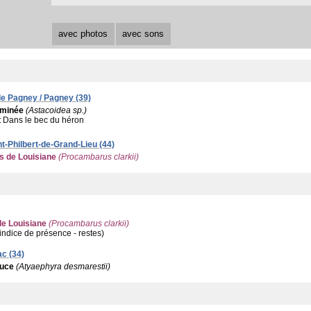
avec photos
avec sons
e Pagney / Pagney (39)
rminée
(Astacoidea sp.)
:
Dans le bec du héron
t-Philbert-de-Grand-Lieu (44)
s de Louisiane
(Procambarus clarkii)
de Louisiane
(Procambarus clarkii)
 (indice de présence - restes)
ac (34)
ouce
(Atyaephyra desmarestii)