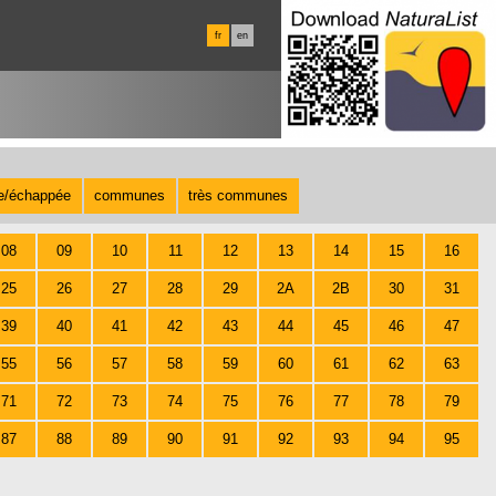
fr
en
te/échappée
communes
très communes
08
09
10
11
12
13
14
15
16
25
26
27
28
29
2A
2B
30
31
39
40
41
42
43
44
45
46
47
55
56
57
58
59
60
61
62
63
71
72
73
74
75
76
77
78
79
87
88
89
90
91
92
93
94
95