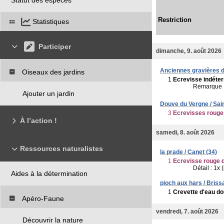
Restriction
Statistiques
Participer
dimanche, 9. août 2026
Anciennes gravières d
Oiseaux des jardins
1
Ecrevisse indéte
Remarque 
Ajouter un jardin
Douve du Vergne / Sain
3
Ecrevisses rouge
À l’action !
samedi, 8. août 2026
Ressources naturalistes
la prade / Canet (34)
1
Ecrevisse rouge 
Détail : 1x
Aides à la détermination
pioch aux hars / Briss
1
Crevette d'eau d
Apéro-Faune
vendredi, 7. août 2026
Découvrir la nature