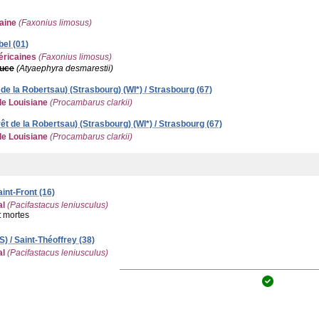
aine
(Faxonius limosus)
bel (01)
éricaines
(Faxonius limosus)
ouce
(Atyaephyra desmarestii)
de la Robertsau) (Strasbourg) (WI*) / Strasbourg (67)
de Louisiane
(Procambarus clarkii)
t de la Robertsau) (Strasbourg) (WI*) / Strasbourg (67)
de Louisiane
(Procambarus clarkii)
aint-Front (16)
al
(Pacifastacus leniusculus)
:
mortes
) / Saint-Théoffrey (38)
al
(Pacifastacus leniusculus)