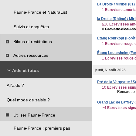
La Droite / Miribel (01)
1
Ecrevisse améric
Faune-France et NaturaList
la Droite (Rhône) / Miri
≥16
Ecrevisses am
Suivis et enquêtes
0
Crevette d'eau d
Étang Rohrkopf (Forêt 
Bilans et restitutions
1
Ecrevisse rouge 
Étang Leutesheim (Forê
Autres ressources
1
Ecrevisse rouge 
Aide et tutos
jeudi, 6. août 2026
Pré de la Vergnatte / S
A l'aide ?
10
Ecrevisses sign
Remarque 
Quel mode de saisie ?
Grand Lac de Laffrey (S
≥4
Ecrevisses sign
Utiliser Faune-France
Faune-France : premiers pas