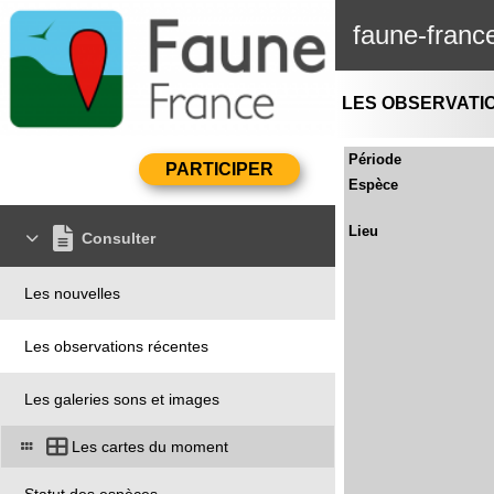
faune-franc
LES OBSERVATI
Période
Espèce
Lieu
Consulter
Les nouvelles
Les observations récentes
Les galeries sons et images
Les cartes du moment
Statut des espèces