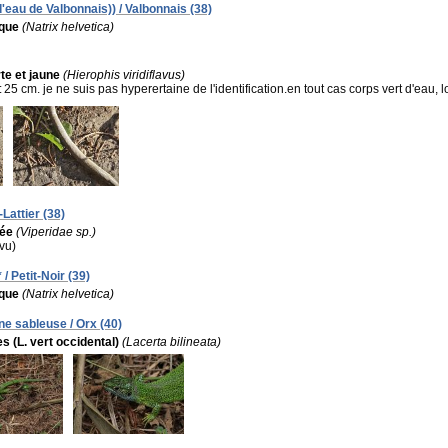
d'eau de Valbonnais)) / Valbonnais (38)
ique
(Natrix helvetica)
te et jaune
(Hierophis viridiflavus)
:
25 cm. je ne suis pas hyperertaine de l'identification.en tout cas corps vert d'eau, l
Lattier (38)
née
(Viperidae sp.)
(vu)
/ Petit-Noir (39)
ique
(Natrix helvetica)
e sableuse / Orx (40)
s (L. vert occidental)
(Lacerta bilineata)