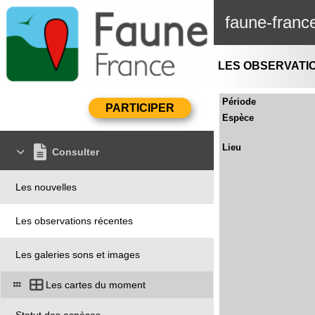
faune-franc
LES OBSERVATI
Période
Espèce
Lieu
Consulter
Les nouvelles
Les observations récentes
Les galeries sons et images
Les cartes du moment
Statut des espèces