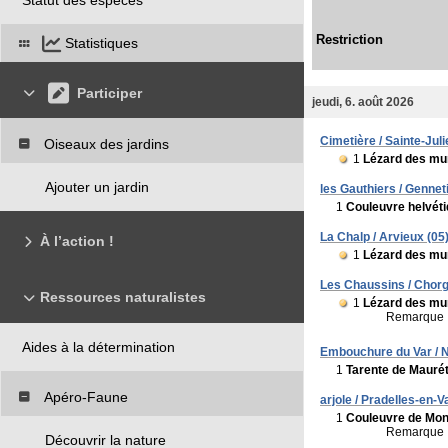
Restriction
Statistiques
Participer
jeudi, 6. août 2026
Cimetière / Sainte-Juli
Oiseaux des jardins
1
Lézard des mur
Ajouter un jardin
les Gauthiers / Gennet
1
Couleuvre helvét
La Chalp / Arvieux (05
À l’action !
1
Lézard des mur
Les Chaussins / Chorg
Ressources naturalistes
1
Lézard des mur
Remarque 
Aides à la détermination
Embouchure du Var / N
1
Tarente de Mauré
Apéro-Faune
arjole / Pradelles-en-Va
1
Couleuvre de Mont
Remarque 
Découvrir la nature