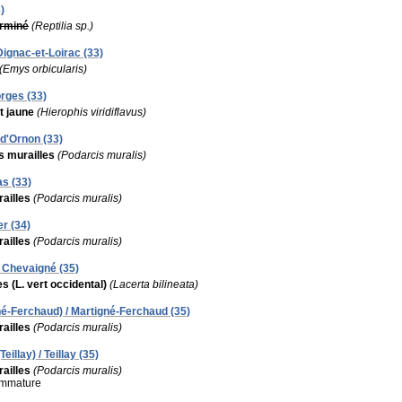
)
erminé
(Reptilia sp.)
Dignac-et-Loirac (33)
(Emys orbicularis)
orges (33)
t jaune
(Hierophis viridiflavus)
-d'Ornon (33)
s murailles
(Podarcis muralis)
as (33)
ailles
(Podarcis muralis)
er (34)
ailles
(Podarcis muralis)
/ Chevaigné (35)
s (L. vert occidental)
(Lacerta bilineata)
né-Ferchaud) / Martigné-Ferchaud (35)
ailles
(Podarcis muralis)
eillay) / Teillay (35)
ailles
(Podarcis muralis)
 immature