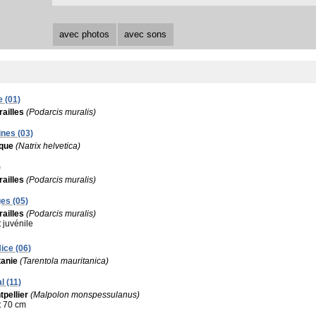
avec photos
avec sons
e (01)
ailles
(Podarcis muralis)
ines (03)
ique
(Natrix helvetica)
)
ailles
(Podarcis muralis)
es (05)
ailles
(Podarcis muralis)
:
juvénile
ice (06)
tanie
(Tarentola mauritanica)
l (11)
pellier
(Malpolon monspessulanus)
:
70 cm