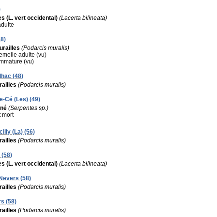
)
s (L. vert occidental)
(Lacerta bilineata)
adulte
48)
railles
(Podarcis muralis)
femelle adulte (vu)
 immature (vu)
lhac (48)
ailles
(Podarcis muralis)
de-Cé (Les) (49)
iné
(Serpentes sp.)
:
mort
illy (La) (56)
ailles
(Podarcis muralis)
 (58)
s (L. vert occidental)
(Lacerta bilineata)
 Nevers (58)
ailles
(Podarcis muralis)
s (58)
ailles
(Podarcis muralis)