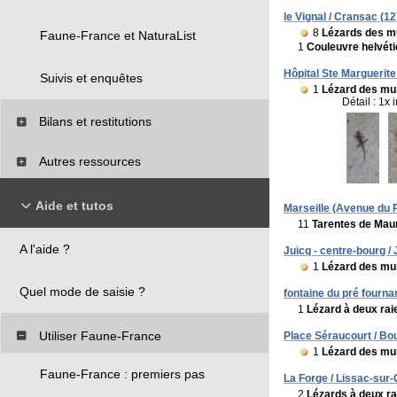
le Vignal / Cransac (12
8
Lézards des mu
Faune-France et NaturaList
1
Couleuvre helvét
Hôpital Ste Marguerite 
Suivis et enquêtes
1
Lézard des mur
Détail : 1x
Bilans et restitutions
Autres ressources
Aide et tutos
Marseille (Avenue du P
11
Tarentes de Mau
A l'aide ?
Juicq - centre-bourg / 
1
Lézard des mur
Quel mode de saisie ?
fontaine du pré fourna
1
Lézard à deux raie
Utiliser Faune-France
Place Séraucourt / Bo
1
Lézard des mur
Faune-France : premiers pas
La Forge / Lissac-sur-
2
Lézards à deux ra