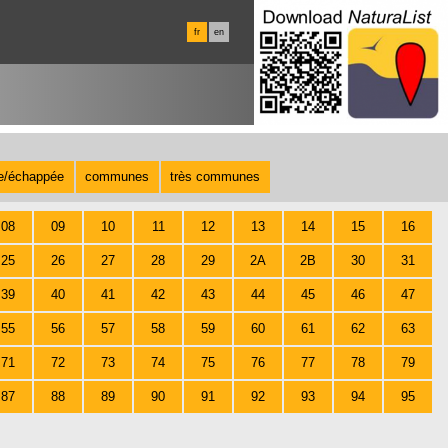
fr
en
te/échappée
communes
très communes
08
09
10
11
12
13
14
15
16
25
26
27
28
29
2A
2B
30
31
39
40
41
42
43
44
45
46
47
55
56
57
58
59
60
61
62
63
71
72
73
74
75
76
77
78
79
87
88
89
90
91
92
93
94
95