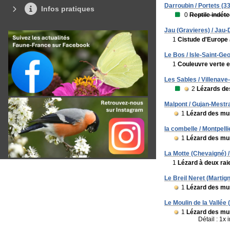
Darroubin / Portets (33
Infos pratiques
0
Reptile indét
Jau (Gravieres) / Jau-
1
Cistude d'Europe
Le Bos / Isle-Saint-Ge
1
Couleuvre verte e
Les Sables / Villenave
2
Lézards de
Malpont / Gujan-Mestr
1
Lézard des mur
la combelle / Montpelli
1
Lézard des mur
La Motte (Chevaigné) 
1
Lézard à deux raie
Le Breil Neret (Martig
1
Lézard des mur
Le Moulin de la Vallée (T
1
Lézard des mur
Détail : 1x