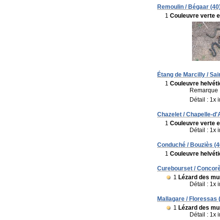
Remoulin / Bégaar (40
1
Couleuvre verte e
Étang de Marcilly / Sai
1
Couleuvre helvét
Remarque 
Détail : 1x
Chazelet / Chapelle-d'
1
Couleuvre verte e
Détail : 1x
Conduché / Bouziès (4
1
Couleuvre helvét
Curebourset / Concorè
1
Lézard des mur
Détail : 1x
Mallagare / Floressas 
1
Lézard des mur
Détail : 1x