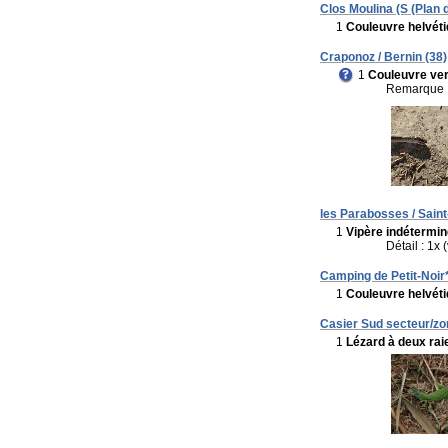
Clos Moulina (S (Plan 
1
Couleuvre helvét
Craponoz / Bernin (38)
1
Couleuvre ver
Remarque 
les Parabosses / Saint-
1
Vipère indétermi
Détail : 1x 
Camping de Petit-Noir* 
1
Couleuvre helvét
Casier Sud secteur/zon
1
Lézard à deux raie