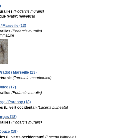
)
railles
(Podarcis muralis)
ique
(Natrix helvetica)
/ Marseille (13)
ailles
(Podarcis muralis)
 immature
rado) / Marseille (13)
rétanie
(Tarentola mauritanica)
Juicq (17)
ailles
(Podarcis muralis)
nge / Parassy (18)
s (L. vert occidental)
(Lacerta bilineata)
urges (18)
ailles
(Podarcis muralis)
Couze (19)
ies (L. verts occidentaux)
(Lacerta bilineata)