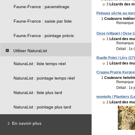
3
Lézards des mu
Faune-France : paramétrage
Pelouse sèche au nord
1
Couleuvre indéte
Faune-France : saisie par liste
Remarque 
Osse (village) / Osse (
Faune-France : pointage précis
1
Lézard des mur
Remarque 
Détail : 1x 
Utiliser NaturaList
Ruelle Polet / Léry (27)
1
Lézard des mur
NaturaList : liste temps réel
Cragou Prairie Kergreï
1
Couleuvre helvét
NaturaList : pointage temps réel
Remarque 
Détail : 1x 
NaturaList : liste plus tard
monteils / Plantiers (L
1
Lézard des mur
NaturaList : pointage plus tard
En savoir plus