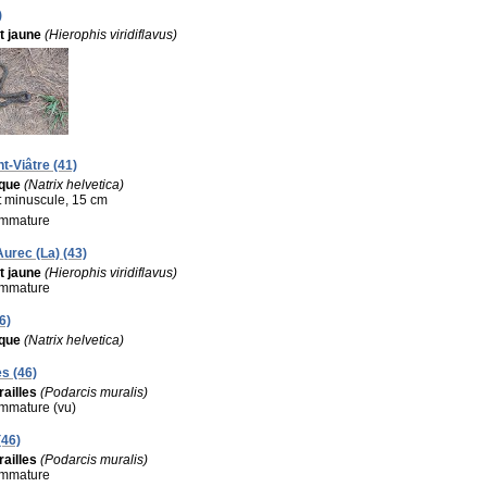
)
t jaune
(Hierophis viridiflavus)
nt-Viâtre (41)
ique
(Natrix helvetica)
:
minuscule, 15 cm
 immature
Aurec (La) (43)
t jaune
(Hierophis viridiflavus)
 immature
6)
ique
(Natrix helvetica)
s (46)
ailles
(Podarcis muralis)
 immature (vu)
(46)
ailles
(Podarcis muralis)
 immature