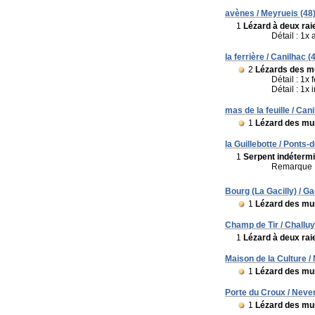
avènes / Meyrueis (48
1
Lézard à deux raie
Détail : 1x 
la ferrière / Canilhac (
2
Lézards des mu
Détail : 1x 
Détail : 1x
mas de la feuille / Cani
1
Lézard des mur
la Guillebotte / Ponts-
1
Serpent indéterm
Remarque 
Bourg (La Gacilly) / Gac
1
Lézard des mur
Champ de Tir / Challuy
1
Lézard à deux raie
Maison de la Culture /
1
Lézard des mur
Porte du Croux / Never
1
Lézard des mur