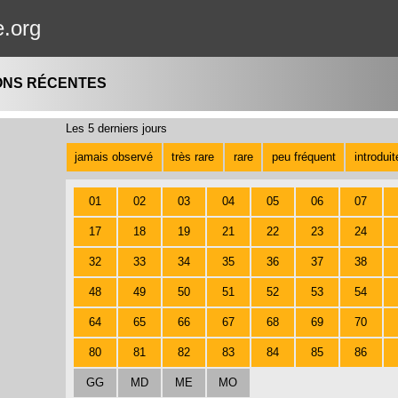
e.org
ONS RÉCENTES
Les 5 derniers jours
jamais observé
très rare
rare
peu fréquent
introdui
01
02
03
04
05
06
07
17
18
19
21
22
23
24
32
33
34
35
36
37
38
48
49
50
51
52
53
54
64
65
66
67
68
69
70
80
81
82
83
84
85
86
GG
MD
ME
MO