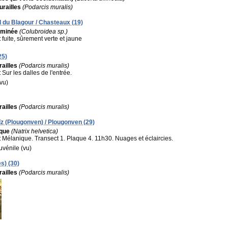
railles
(Podarcis muralis)
 du Blagour / Chasteaux (19)
rminée
(Colubroidea sp.)
:
fuite, sûrement verte et jaune
25)
ailles
(Podarcis muralis)
:
Sur les dalles de l'entrée.
(vu)
ailles
(Podarcis muralis)
z (Plougonven) / Plougonven (29)
ique
(Natrix helvetica)
:
Mélanique. Transect 1. Plaque 4. 11h30. Nuages et éclaircies.
juvénile (vu)
es) (30)
ailles
(Podarcis muralis)