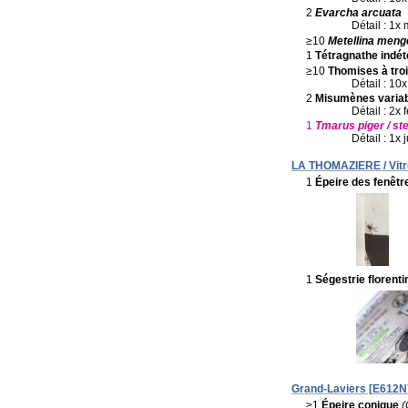
2
Evarcha arcuata
Détail : 1x 
≥10
Metellina meng
1
Tétragnathe indé
≥10
Thomises à tro
Détail : 10x
2
Misumènes varia
Détail : 2x
1
Tmarus piger / ste
Détail : 1x 
LA THOMAZIERE / Vitr
1
Épeire des fenêtr
1
Ségestrie florenti
Grand-Laviers [E612N7
≥1
Épeire conique
(