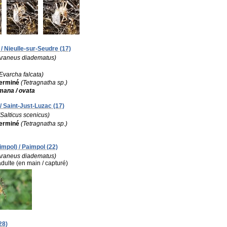
 / Nieulle-sur-Seudre (17)
Araneus diadematus)
Evarcha falcata)
terminé
(Tetragnatha sp.)
mana / ovata
/ Saint-Just-Luzac (17)
(Salticus scenicus)
terminé
(Tetragnatha sp.)
impol) / Paimpol (22)
Araneus diadematus)
adulte (en main / capturé)
28)