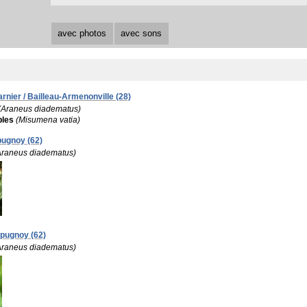
avec photos
avec sons
nier / Bailleau-Armenonville (28)
(Araneus diadematus)
bles
(Misumena vatia)
pugnoy (62)
Araneus diadematus)
apugnoy (62)
Araneus diadematus)