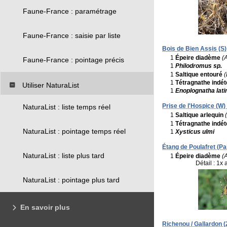
Faune-France : paramétrage
Faune-France : saisie par liste
Bois de Bien Assis (S)
1
Épeire diadème
(
Faune-France : pointage précis
1
Philodromus sp.
1
Saltique entouré
(
1
Tétragnathe indé
Utiliser NaturaList
1
Enoplognatha lati
Prise de l'Hospice (W) 
NaturaList : liste temps réel
1
Saltique arlequin
1
Tétragnathe indé
NaturaList : pointage temps réel
1
Xysticus ulmi
Étang de Poulafret (Pa
NaturaList : liste plus tard
1
Épeire diadème
(
Détail : 1x 
NaturaList : pointage plus tard
En savoir plus
Richenou / Gallardon (