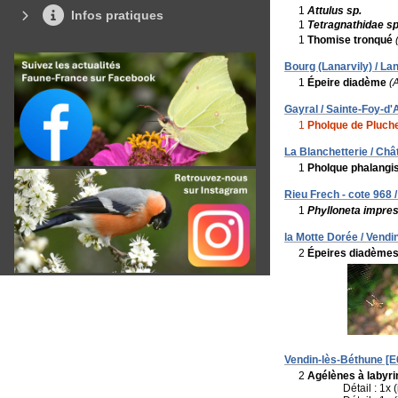
1
Attulus sp.
Infos pratiques
1
Tetragnathidae sp
1
Thomise tronqué
Bourg (Lanarvily) / Lan
1
Épeire diadème
(
Gayral / Sainte-Foy-d'A
1
Pholque de Pluch
La Blanchetterie / Ch
1
Pholque phalangi
Rieu Frech - cote 968 
1
Phylloneta impre
la Motte Dorée / Vendi
2
Épeires diadème
Vendin-lès-Béthune [E
2
Agélènes à labyri
Détail : 1x 