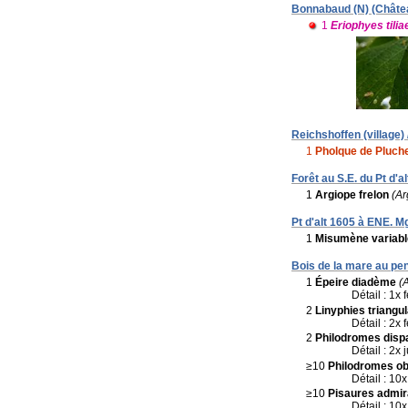
Bonnabaud (N) (Château
1
Eriophyes tilia
Reichshoffen (village)
1
Pholque de Pluch
Forêt au S.E. du Pt d'
1
Argiope frelon
(Ar
Pt d'alt 1605 à ENE. 
1
Misumène variabl
Bois de la mare au pen
1
Épeire diadème
(
Détail : 1x 
2
Linyphies triangul
Détail : 2x
2
Philodromes disp
Détail : 2x 
≥10
Philodromes o
Détail : 10x
≥10
Pisaures admir
Détail : 10x