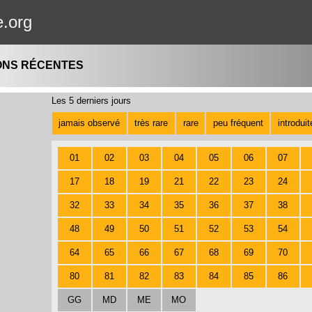
e.org
ONS RÉCENTES
Les 5 derniers jours
jamais observé
très rare
rare
peu fréquent
introdui
01
02
03
04
05
06
07
17
18
19
21
22
23
24
32
33
34
35
36
37
38
48
49
50
51
52
53
54
64
65
66
67
68
69
70
80
81
82
83
84
85
86
GG
MD
ME
MO