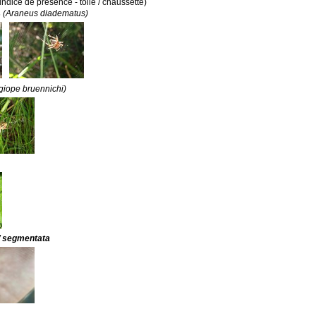
(indice de présence - toile / chaussette)
s
(Araneus diadematus)
giope bruennichi)
/ segmentata