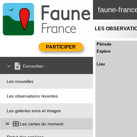
faune-franc
LES OBSERVATI
Période
Espèce
Lieu
Consulter
Les nouvelles
Les observations récentes
Les galeries sons et images
Les cartes du moment
Statut des espèces