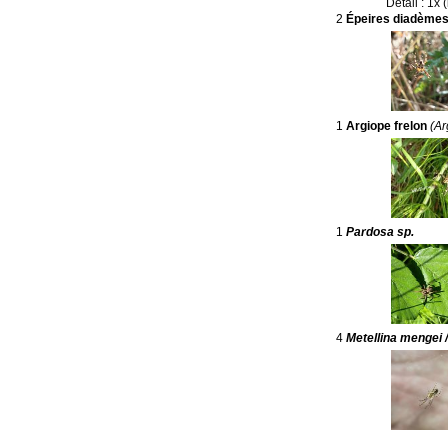
Détail : 1x 
2
Épeires diadème
1
Argiope frelon
(Ar
1
Pardosa sp.
4
Metellina mengei 