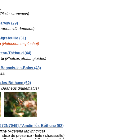
.
(Pistius truncatus)
arvily (29)
Araneus diadematus)
igrefeuille (31)
e
(Holocnemus pluchei)
âteau-Thébaud (44)
ste
(Pholcus phalangioides)
/ Bagnols-les-Bains (48)
ssa
n-lès-Béthune (62)
s
(Araneus diadematus)
672N7049] / Vendin-lès-Béthune (62)
nthe
(Agelena labyrinthica)
(indice de présence - toile / chaussette)