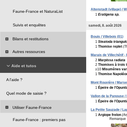
Altenstadt (village) /
Faune-France et NaturaList
1
Eratigena sp.
Suivis et enquêtes
samedi, 8. août 2026
Bouis / Villebois (01)
Bilans et restitutions
1
Steatoda triangul
1
Thomise replet
(T
Autres ressources
Marais de Villechétif 
2
Marpissa radiata
2
Thomises à trois 
Aide et tutos
≥10
Misumènes var
1
Thomise Napoléo
A l'aide ?
Mont Rouvière / Marsei
1
Épeire de l'Opunti
Quel mode de saisie ?
Vallon de la Panouse / 
1
Épeire de l'Opunti
Utiliser Faune-France
La Petite Sauzade / La
1
Argiope frelon
(Ar
Remarque 
Faune-France : premiers pas