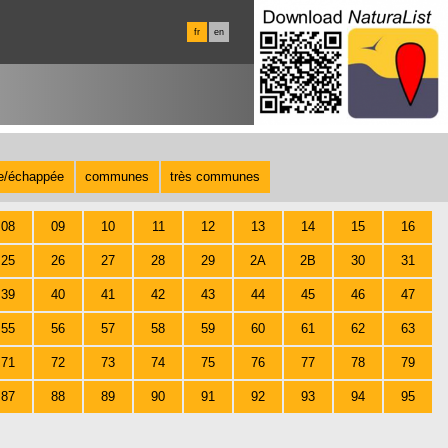
fr
en
te/échappée
communes
très communes
08
09
10
11
12
13
14
15
16
25
26
27
28
29
2A
2B
30
31
39
40
41
42
43
44
45
46
47
55
56
57
58
59
60
61
62
63
71
72
73
74
75
76
77
78
79
87
88
89
90
91
92
93
94
95