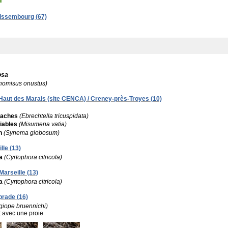
 Wissembourg (67)
osa
homisus onustus)
- Haut des Marais (site CENCA) / Creney-près-Troyes (10)
taches
(Ebrechtella tricuspidata)
iables
(Misumena vatia)
n
(Synema globosum)
lle (13)
a
(Cyrtophora citricola)
Marseille (13)
a
(Cyrtophora citricola)
prade (16)
giope bruennichi)
:
avec une proie