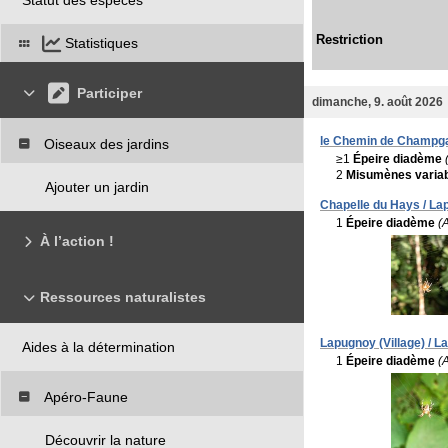
Restriction
Statistiques
Participer
dimanche, 9. août 2026
le Chemin de Champgar
Oiseaux des jardins
≥1
Épeire diadème
2
Misumènes varia
Ajouter un jardin
Chapelle du Hays / La
1
Épeire diadème
(
À l’action !
Ressources naturalistes
Lapugnoy (Village) / L
Aides à la détermination
1
Épeire diadème
(
Apéro-Faune
Découvrir la nature