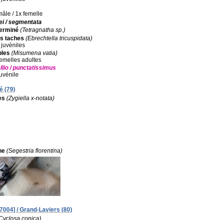
mâle / 1x femelle
ei / segmentata
terminé
(Tetragnatha sp.)
is taches
(Ebrechtella tricuspidata)
 juvéniles
bles
(Misumena vatia)
 femelles adultes
llio / punctatissimus
juvénile
é (79)
es
(Zygiella x-notata)
ne
(Segestria florentina)
004] / Grand-Laviers (80)
Cyclosa conica)