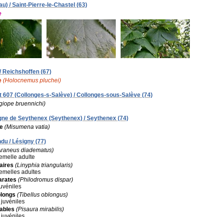
) / Saint-Pierre-le-Chastel (63)
e
 / Reichshoffen (67)
e
(Holocnemus pluchei)
alt 607 (Collonges-s-Salève) / Collonges-sous-Salève (74)
giope bruennichi)
Mgne de Seythenex (Seythenex) / Seythenex (74)
e
(Misumena vatia)
du / Lésigny (77)
Araneus diadematus)
femelle adulte
aires
(Linyphia triangularis)
 femelles adultes
arates
(Philodromus dispar)
juvéniles
blongs
(Tibellus oblongus)
 juvéniles
ables
(Pisaura mirabilis)
 juvéniles