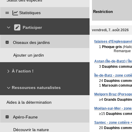
Restriction
Statistiques
Participer
vendredi, 7. août 2026
falaises d'Englesquevi
Oiseaux des jardins
1
Phoque gris
(Hali
Remarque 
Ajouter un jardin
Astan (Île-de-Batz) / Îl
3
Dauphins commu
À l’action !
Île-de-Batz - zone cotiè
24
Dauphins comm
1
Marsouin commu
Ressources naturalistes
Melgorn Braz (Porsopo
≥4
Grands Dauphin
Aides à la détermination
Moëlan-sur-Mer - zone 
≥15
Dauphins com
Apéro-Faune
Santec - zone cotière <
20
Dauphins comm
Découvrir la nature