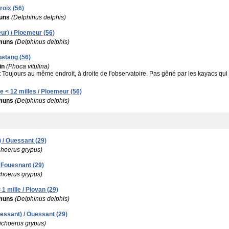
roix (56)
uns
(Delphinus delphis)
r) / Ploemeur (56)
muns
(Delphinus delphis)
ostang (56)
in
(Phoca vitulina)
:
Toujours au même endroit, à droite de l'observatoire. Pas gêné par les kayacs qui
e < 12 milles / Ploemeur (56)
muns
(Delphinus delphis)
 / Ouessant (29)
choerus grypus)
 Fouesnant (29)
choerus grypus)
 1 mille / Plovan (29)
muns
(Delphinus delphis)
essant) / Ouessant (29)
ichoerus grypus)