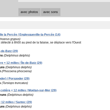
avec photos
avec sons
lle la Percée / Englesqueville-la-Percée (14)
choerus grypus)
:
détecté à 8h00 au pied de la falaise, se déplace vers l'Ouest
e-de-Batz (29)
ns
(Delphinus delphis)
re < 12 milles / Île-de-Batz (29)
uns
(Delphinus delphis)
n
(Phocoena phocoena)
der) / Porspoder (29)
s
(Tursiops truncatus)
cotière < 12 milles / Moëlan-sur-Mer (29)
muns
(Delphinus delphis)
 12 milles / Santec (29)
uns
(Delphinus delphis)