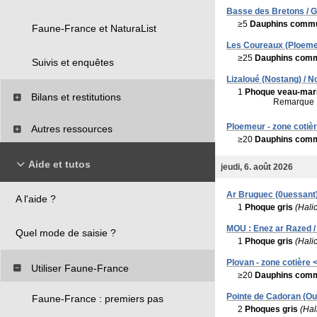
Basse des Bretons / G
≥5
Dauphins comm
Faune-France et NaturaList
Les Coureaux (Ploemeu
≥25
Dauphins com
Suivis et enquêtes
Lizaloué (Nostang) / N
1
Phoque veau-mar
Bilans et restitutions
Remarque 
Ploemeur - zone cotièr
Autres ressources
≥20
Dauphins com
Aide et tutos
jeudi, 6. août 2026
Ar Bruguec (0uessant)
A l'aide ?
1
Phoque gris
(Hali
MOU : Enez ar Razed /
Quel mode de saisie ?
1
Phoque gris
(Hali
Plovan - zone cotière <
Utiliser Faune-France
≥20
Dauphins com
Pointe de Cadoran (Ou
Faune-France : premiers pas
2
Phoques gris
(Hal