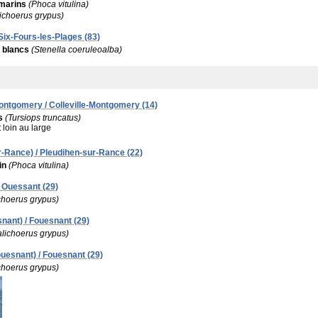
marins
(Phoca vitulina)
ichoerus grypus)
 Six-Fours-les-Plages (83)
 blancs
(Stenella coeruleoalba)
-Montgomery / Colleville-Montgomery (14)
s
(Tursiops truncatus)
:
loin au large
r-Rance) / Pleudihen-sur-Rance (22)
in
(Phoca vitulina)
 Ouessant (29)
choerus grypus)
nant) / Fouesnant (29)
alichoerus grypus)
Fouesnant) / Fouesnant (29)
choerus grypus)