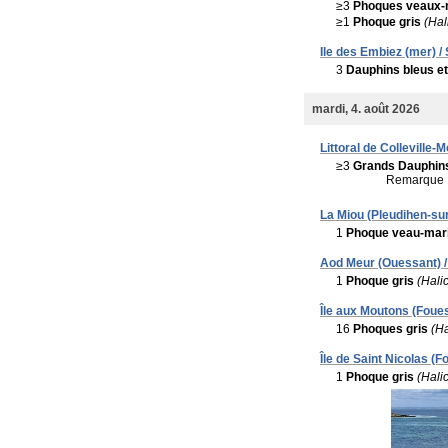
≥3
Phoques veaux-
≥1
Phoque gris
(Hal
Ile des Embiez (mer) /
3
Dauphins bleus et
mardi, 4. août 2026
Littoral de Colleville
≥3
Grands Dauphin
Remarque 
La Miou (Pleudihen-su
1
Phoque veau-mar
Aod Meur (Ouessant) /
1
Phoque gris
(Hali
Île aux Moutons (Foues
16
Phoques gris
(H
Île de Saint Nicolas (
1
Phoque gris
(Hali