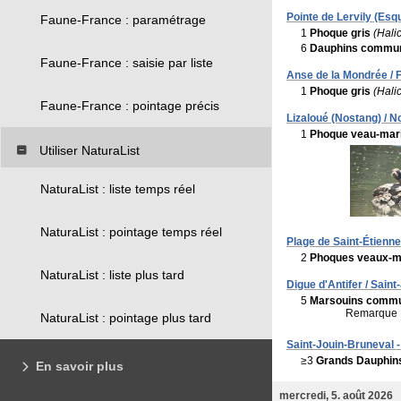
Pointe de Lervily (Esqu
Faune-France : paramétrage
1
Phoque gris
(Hali
6
Dauphins commu
Faune-France : saisie par liste
Anse de la Mondrée / F
1
Phoque gris
(Hali
Faune-France : pointage précis
Lizaloué (Nostang) / N
1
Phoque veau-mar
Utiliser NaturaList
NaturaList : liste temps réel
NaturaList : pointage temps réel
Plage de Saint-Étienne
2
Phoques veaux-m
NaturaList : liste plus tard
Digue d'Antifer / Saint
5
Marsouins comm
Remarque 
NaturaList : pointage plus tard
Saint-Jouin-Bruneval - 
≥3
Grands Dauphin
En savoir plus
mercredi, 5. août 2026