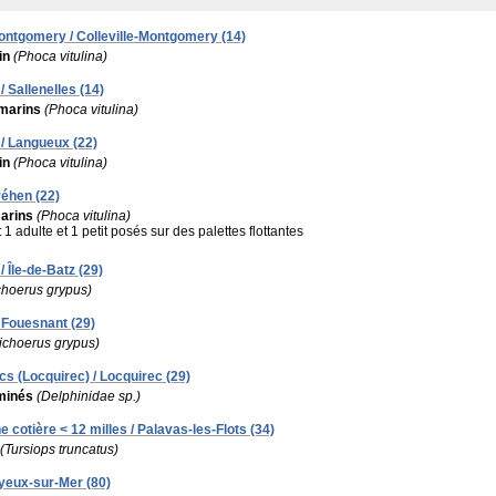
-Montgomery / Colleville-Montgomery (14)
in
(Phoca vitulina)
 Sallenelles (14)
marins
(Phoca vitulina)
/ Langueux (22)
in
(Phoca vitulina)
réhen (22)
arins
(Phoca vitulina)
:
1 adulte et 1 petit posés sur des palettes flottantes
/ Île-de-Batz (29)
choerus grypus)
 Fouesnant (29)
ichoerus grypus)
s (Locquirec) / Locquirec (29)
minés
(Delphinidae sp.)
e cotière < 12 milles / Palavas-les-Flots (34)
(Tursiops truncatus)
ayeux-sur-Mer (80)