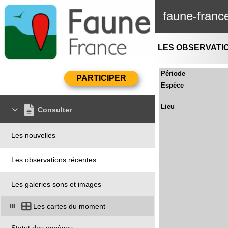
faune-franc
LES OBSERVATI
Période
Espèce
Lieu
Consulter
Les nouvelles
Les observations récentes
Les galeries sons et images
Les cartes du moment
Statut des espèces