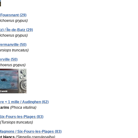
 Fouesnant (29)
ichoerus grypus)
) / Île-de-Batz (29)
ichoerus grypus)
ermanville (50)
ursiops truncatus)
rville (50)
choerus grypus)
re < 1 mille / Audinghen (62)
arins
(Phoca vitulina)
 Six-Fours-les-Plages (83)
(Tursiops truncatus)
Magnons / Six-Fours-les-Plages (83)
et blancs
(Stenella coeruleoalba)