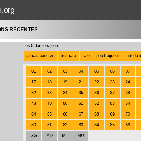
e.org
ONS RÉCENTES
Les 5 derniers jours
jamais observé
très rare
rare
peu fréquent
introdui
01
02
03
04
05
06
07
17
18
19
21
22
23
24
32
33
34
35
36
37
38
48
49
50
51
52
53
54
64
65
66
67
68
69
70
80
81
82
83
84
85
86
GG
MD
ME
MO