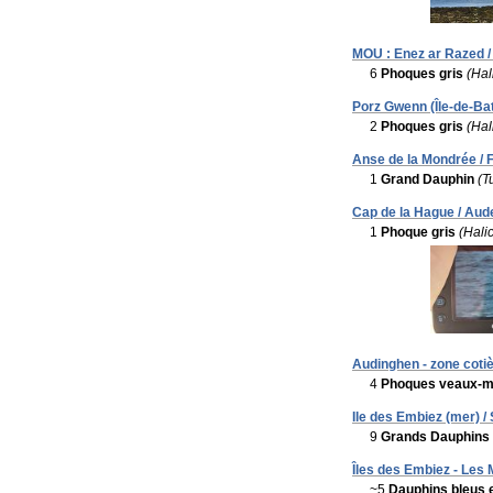
MOU : Enez ar Razed /
6
Phoques gris
(Hal
Porz Gwenn (Île-de-Batz
2
Phoques gris
(Hal
Anse de la Mondrée / F
1
Grand Dauphin
(T
Cap de la Hague / Aude
1
Phoque gris
(Hali
Audinghen - zone cotiè
4
Phoques veaux-m
Ile des Embiez (mer) /
9
Grands Dauphins
Îles des Embiez - Les 
~5
Dauphins bleus 