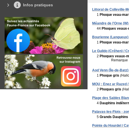
Infos pratiques
Littoral de Colleville
1
Phoque veau-mar
Méandre de l'Orne (W) /
44
Phoques veaux-
Bourienne (Langueux) 
1
Phoque veau-mar
Le Guildo (Créhen) / C
2
Phoques veaux-m
Remarque 
Aod Venn (Île-de-Batz) 
1
Phoque gris
(Hali
MOU : Enez ar Razed /
2
Phoques gris
(Hal
Plage des Sables Blanc
4
Dauphins indéter
Palavas-les-Flots - zon
5
Grands Dauphins
Pointe du Hourdel / C