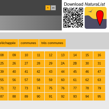
fr
en
te/échappée
communes
très communes
08
09
10
11
12
13
14
15
16
25
26
27
28
29
2A
2B
30
31
39
40
41
42
43
44
45
46
47
55
56
57
58
59
60
61
62
63
71
72
73
74
75
76
77
78
79
87
88
89
90
91
92
93
94
95