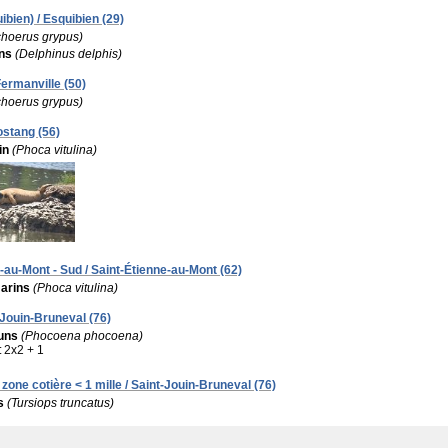
ibien) / Esquibien (29)
choerus grypus)
ns
(Delphinus delphis)
ermanville (50)
choerus grypus)
ostang (56)
in
(Phoca vitulina)
-au-Mont - Sud / Saint-Étienne-au-Mont (62)
arins
(Phoca vitulina)
-Jouin-Bruneval (76)
uns
(Phocoena phocoena)
:
2x2 + 1
zone cotière < 1 mille / Saint-Jouin-Bruneval (76)
s
(Tursiops truncatus)