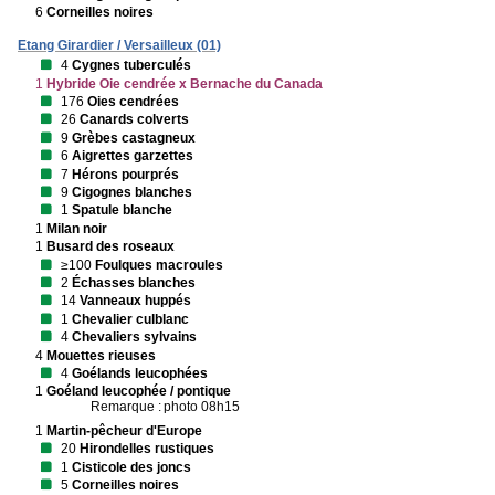
6
Corneilles noires
Etang Girardier / Versailleux (01)
4
Cygnes tuberculés
1
Hybride Oie cendrée x Bernache du Canada
176
Oies cendrées
26
Canards colverts
9
Grèbes castagneux
6
Aigrettes garzettes
7
Hérons pourprés
9
Cigognes blanches
1
Spatule blanche
1
Milan noir
1
Busard des roseaux
≥100
Foulques macroules
2
Échasses blanches
14
Vanneaux huppés
1
Chevalier culblanc
4
Chevaliers sylvains
4
Mouettes rieuses
4
Goélands leucophées
1
Goéland leucophée / pontique
Remarque :
photo 08h15
1
Martin-pêcheur d'Europe
20
Hirondelles rustiques
1
Cisticole des joncs
5
Corneilles noires