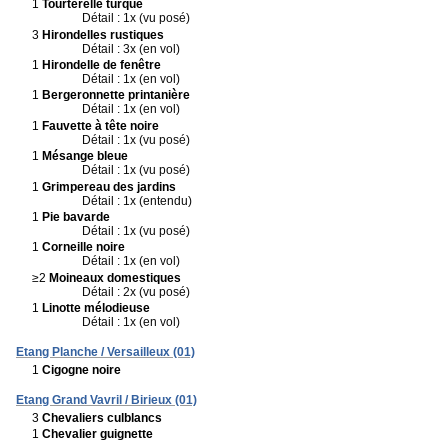
1
Tourterelle turque
Détail : 1x (vu posé)
3
Hirondelles rustiques
Détail : 3x (en vol)
1
Hirondelle de fenêtre
Détail : 1x (en vol)
1
Bergeronnette printanière
Détail : 1x (en vol)
1
Fauvette à tête noire
Détail : 1x (vu posé)
1
Mésange bleue
Détail : 1x (vu posé)
1
Grimpereau des jardins
Détail : 1x (entendu)
1
Pie bavarde
Détail : 1x (vu posé)
1
Corneille noire
Détail : 1x (en vol)
≥2
Moineaux domestiques
Détail : 2x (vu posé)
1
Linotte mélodieuse
Détail : 1x (en vol)
Etang Planche / Versailleux (01)
1
Cigogne noire
Etang Grand Vavril / Birieux (01)
3
Chevaliers culblancs
1
Chevalier guignette