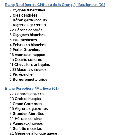
Etang Neuf (est du Château de la Grange) / Bouligneux (01)
2
Cygnes tuberculés
3
Oies cendrées
1
Héron garde-boeufs
3
Aigrettes garzettes
22
Hérons cendrés
6
Cigognes blanches
5
Ibis falcinelles
4
Échasses blanches
6
Petits Gravelots
16
Vanneaux huppés
15
Courlis cendrés
11
Chevaliers arlequins
700
Mouettes rieuses
1
Pic épeiche
1
Bergeronnette grise
Etang Pervetière / Marlieux (01)
27
Canards colverts
13
Grèbes huppés
1
Grand Cormoran
16
Aigrettes garzettes
3
Grandes Aigrettes
21
Hérons cendrés
3
Vanneaux huppés
1
Guifette moustac
≥1
Mésange à longue queue