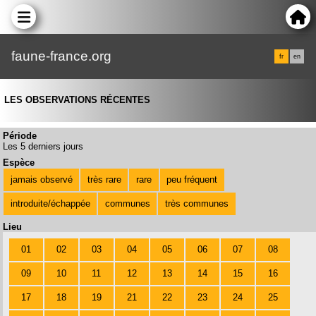
faune-france.org
fr
en
LES OBSERVATIONS RÉCENTES
Période
Les 5 derniers jours
Espèce
jamais observé
très rare
rare
peu fréquent
introduite/échappée
communes
très communes
Lieu
01
02
03
04
05
06
07
08
09
10
11
12
13
14
15
16
17
18
19
21
22
23
24
25