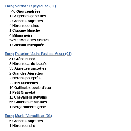
Etang Verdat / Lapeyrouse (01)
~40
Oies cendrées
11
Aigrettes garzettes
2
Grandes Aigrettes
4
Hérons cendrés
1
Cigogne blanche
4
Milans noirs
~4500
Mouettes rieuses
1
Goéland leucophée
Etang Paturier / Saint-Paul-de-Varax (01)
≥1
Grèbe huppé
3
Hérons garde-bœufs
55
Aigrettes garzettes
2
Grandes Aigrettes
2
Hérons pourprés
22
Ibis falcinelles
10
Gallinules poule-d'eau
1
Petit Gravelot
11
Chevaliers sylvains
66
Guifettes moustacs
1
Bergeronnette grise
Etang Murit / Versailleux (01)
6
Grandes Aigrettes
1
Héron cendré