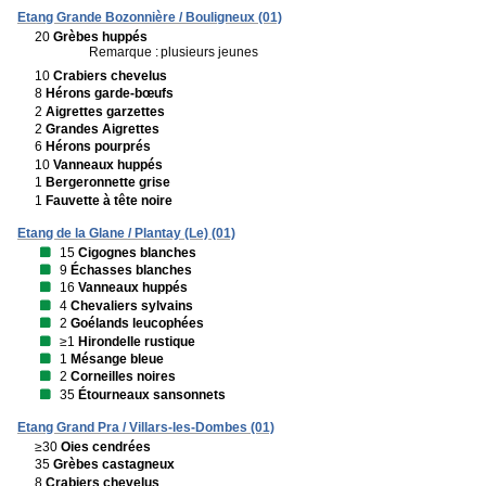
Etang Grande Bozonnière / Bouligneux (01)
20
Grèbes huppés
Remarque :
plusieurs jeunes
10
Crabiers chevelus
8
Hérons garde-bœufs
2
Aigrettes garzettes
2
Grandes Aigrettes
6
Hérons pourprés
10
Vanneaux huppés
1
Bergeronnette grise
1
Fauvette à tête noire
Etang de la Glane / Plantay (Le) (01)
15
Cigognes blanches
9
Échasses blanches
16
Vanneaux huppés
4
Chevaliers sylvains
2
Goélands leucophées
≥1
Hirondelle rustique
1
Mésange bleue
2
Corneilles noires
35
Étourneaux sansonnets
Etang Grand Pra / Villars-les-Dombes (01)
≥30
Oies cendrées
35
Grèbes castagneux
8
Crabiers chevelus