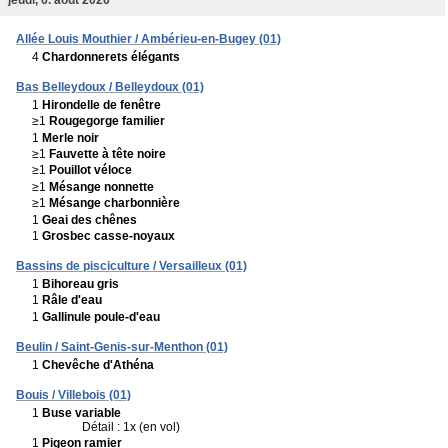
Allée Louis Mouthier / Ambérieu-en-Bugey (01)
4
Chardonnerets élégants
Bas Belleydoux / Belleydoux (01)
1
Hirondelle de fenêtre
≥1
Rougegorge familier
1
Merle noir
≥1
Fauvette à tête noire
≥1
Pouillot véloce
≥1
Mésange nonnette
≥1
Mésange charbonnière
1
Geai des chênes
1
Grosbec casse-noyaux
Bassins de pisciculture / Versailleux (01)
1
Bihoreau gris
1
Râle d'eau
1
Gallinule poule-d'eau
Beulin / Saint-Genis-sur-Menthon (01)
1
Chevêche d'Athéna
Bouis / Villebois (01)
1
Buse variable
Détail : 1x (en vol)
1
Pigeon ramier