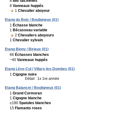
8
Ibis falcinelles
6
Vanneaux huppés
1
Chevalier aboyeur
Etang du Bois / Bouligneux (01)
1
Échasse blanche
1
Bécasseau variable
2
Chevaliers aboyeurs
1
Chevalier sylvain
Etang Biony / Birieux (01)
66
Échasses blanches
~40
Vanneaux huppés
Etang Lève-Cul / Villars-les-Dombes (01)
1
Cigogne noire
Détail : 1x 1re année
Etang Balancet / Bouligneux (01)
1
Grand Cormoran
1
Cigogne blanche
≥180
Spatules blanches
15
Flamants roses
Etang du Molard / Marlieux (01)
10
Hérons cendrés
Etang Garambaud / Birieux (01)