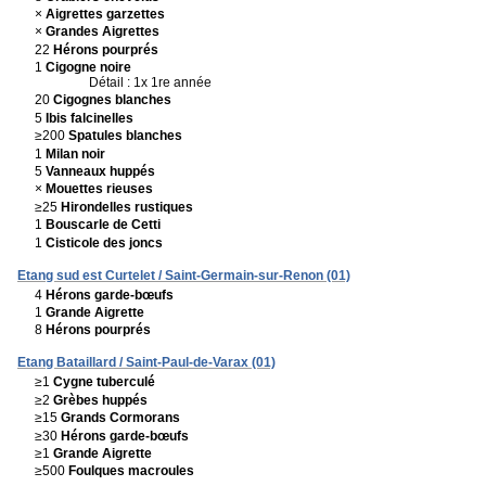
×
Aigrettes garzettes
×
Grandes Aigrettes
22
Hérons pourprés
1
Cigogne noire
Détail : 1x 1re année
20
Cigognes blanches
5
Ibis falcinelles
≥200
Spatules blanches
1
Milan noir
5
Vanneaux huppés
×
Mouettes rieuses
≥25
Hirondelles rustiques
1
Bouscarle de Cetti
1
Cisticole des joncs
Etang sud est Curtelet / Saint-Germain-sur-Renon (01)
4
Hérons garde-bœufs
1
Grande Aigrette
8
Hérons pourprés
Etang Bataillard / Saint-Paul-de-Varax (01)
≥1
Cygne tuberculé
≥2
Grèbes huppés
≥15
Grands Cormorans
≥30
Hérons garde-bœufs
≥1
Grande Aigrette
≥500
Foulques macroules