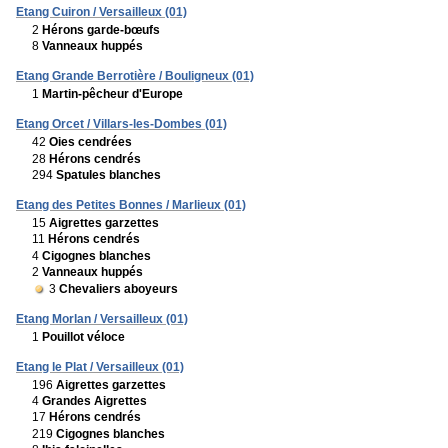
Etang Cuiron / Versailleux (01)
2
Hérons garde-bœufs
8
Vanneaux huppés
Etang Grande Berrotière / Bouligneux (01)
1
Martin-pêcheur d'Europe
Etang Orcet / Villars-les-Dombes (01)
42
Oies cendrées
28
Hérons cendrés
294
Spatules blanches
Etang des Petites Bonnes / Marlieux (01)
15
Aigrettes garzettes
11
Hérons cendrés
4
Cigognes blanches
2
Vanneaux huppés
3
Chevaliers aboyeurs
Etang Morlan / Versailleux (01)
1
Pouillot véloce
Etang le Plat / Versailleux (01)
196
Aigrettes garzettes
4
Grandes Aigrettes
17
Hérons cendrés
219
Cigognes blanches