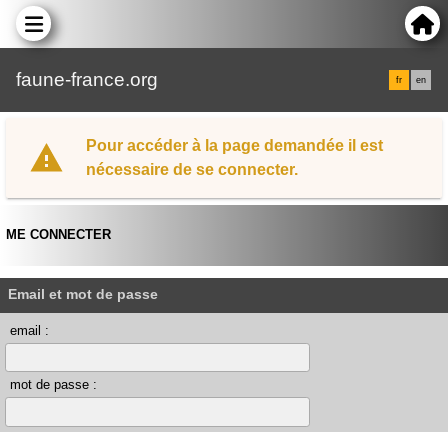
faune-france.org
fr
en
Pour accéder à la page demandée il est
nécessaire de se connecter.
ME CONNECTER
Email et mot de passe
email :
mot de passe :