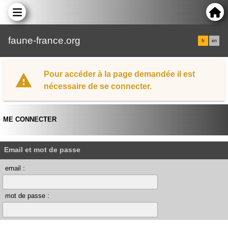
faune-france.org
fr
en
Pour accéder à la page demandée il est
nécessaire de se connecter.
ME CONNECTER
Email et mot de passe
email :
mot de passe :