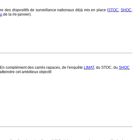
re des dispositifs de surveillance nationaux déjà mis en place (
STOC
,
SHOC
,
au
de la mi-janvier).
es. En complément des carrés rapaces, de l'enquête
LIMAT
, du STOC, du
SHOC
tteindre cet ambitieux objectif.