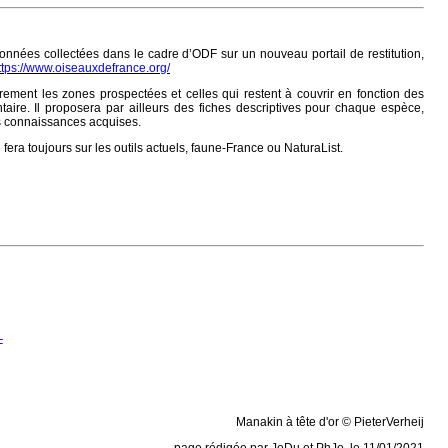
nnées collectées dans le cadre d’ODF sur un nouveau portail de restitution,
ttps://www.oiseauxdefrance.org/
airement les zones prospectées et celles qui restent à couvrir en fonction des
aire. Il proposera par ailleurs des fiches descriptives pour chaque espèce,
s connaissances acquises.
fera toujours sur les outils actuels, faune-France ou NaturaList.
F
Manakin à tête d'or © PieterVerheij
page rédigée par JeDu et PhJo, le 11/01/2021