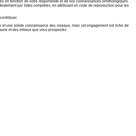
s en fonction de votre disponibilité et de vos connaissances ornithologiques.
déalement par listes complètes, en attribuant un code de reproduction pour les
contribuer.
s et une solide connaissance des oiseaux, mais cet engagement est riche de
faune et des milieux que vous prospectez.